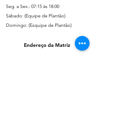
Seg. a Sex.: 07:15 às 18:00
Sábado: (Equipe de Plantão)
Domingo: (Esquipe de Plantão)
Endereço da Matriz
Marginal José Rugani, 1975 -
Vila Rica - Dracena/SP CEP
17908-000
Redes Sociais
Suporte ao cliente