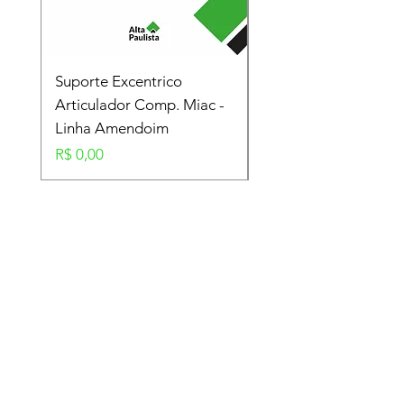
Suporte Excentrico
Mola Disco - Linha
Articulador Comp. Miac -
Amendoim
Linha Amendoim
Preço
R$ 0,00
Preço
R$ 0,00