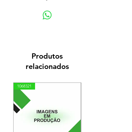
Produtos
relacionados
1068321
03100010002