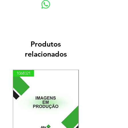
Produtos
relacionados
1068321
03100010002