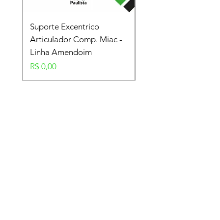
Suporte Excentrico
Mola Disco - Linha
Articulador Comp. Miac -
Amendoim
Linha Amendoim
Preço
R$ 0,00
Preço
R$ 0,00