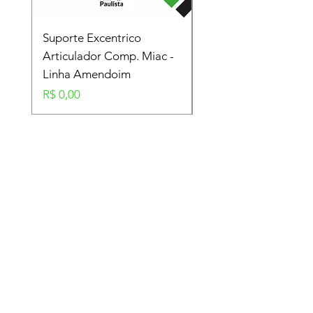
Suporte Excentrico
Mola Disco - Linha
Articulador Comp. Miac -
Amendoim
Linha Amendoim
Preço
R$ 0,00
Preço
R$ 0,00