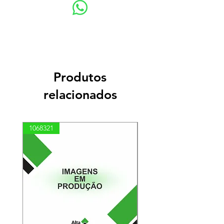
Produtos
relacionados
1068321
03100010002