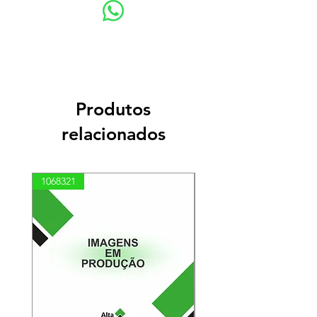
Produtos
relacionados
1068321
03100010002