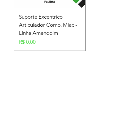
Suporte Excentrico
Mola Disco - Linha
Articulador Comp. Miac -
Amendoim
Linha Amendoim
Preço
R$ 0,00
Preço
R$ 0,00