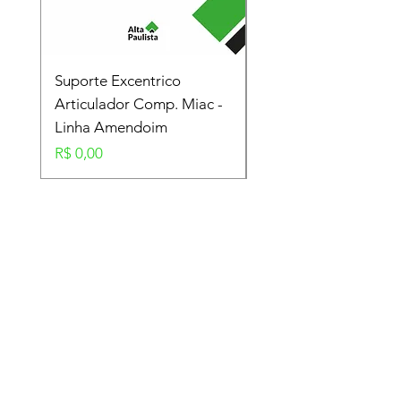
Suporte Excentrico
Mola Disco - Linha
Articulador Comp. Miac -
Amendoim
Linha Amendoim
Preço
R$ 0,00
Preço
R$ 0,00