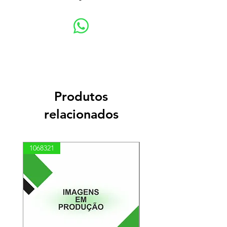
Produtos
relacionados
1068321
03100010002