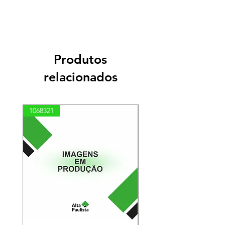
Produtos
relacionados
1068321
03100010002