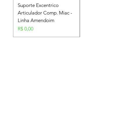
Suporte Excentrico
Mola Disco - Linha
Articulador Comp. Miac -
Amendoim
Linha Amendoim
Preço
R$ 0,00
Preço
R$ 0,00