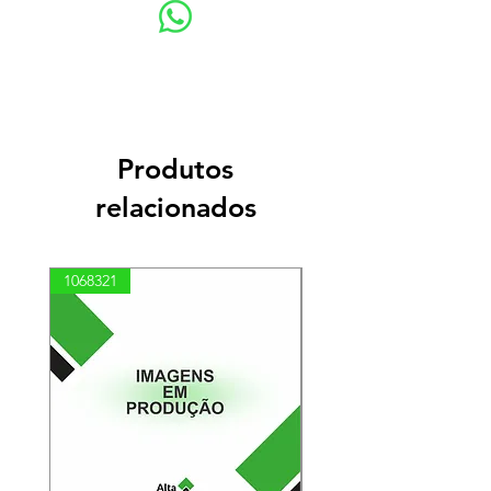
Produtos
relacionados
1068321
03100010002