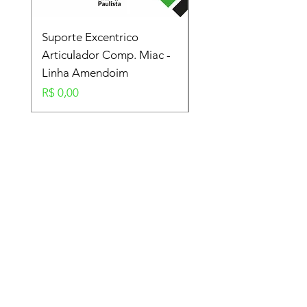
Suporte Excentrico
Mola Disco - Linha
Articulador Comp. Miac -
Amendoim
Linha Amendoim
Preço
R$ 0,00
Preço
R$ 0,00