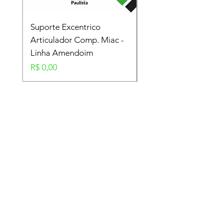
Suporte Excentrico
Mola Disco - Linha
Articulador Comp. Miac -
Amendoim
Linha Amendoim
Preço
R$ 0,00
Preço
R$ 0,00