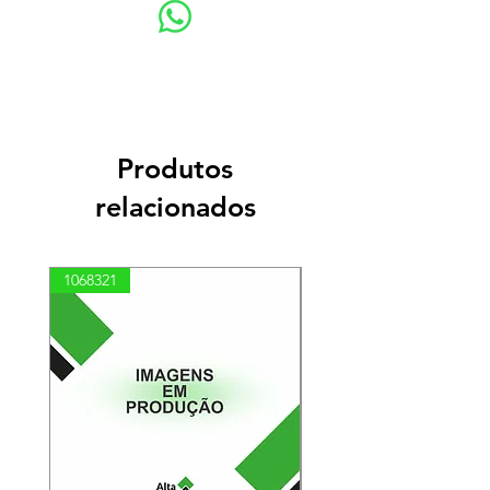
Produtos
relacionados
1068321
03100010002