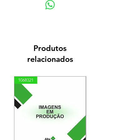
Produtos
relacionados
1068321
03100010002