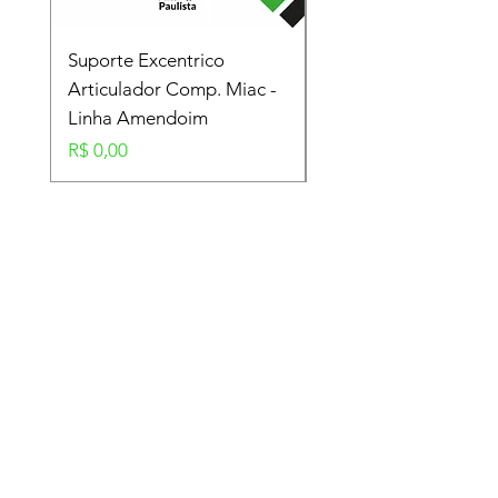
Suporte Excentrico
Mola Disco - Linha
Articulador Comp. Miac -
Amendoim
Linha Amendoim
Preço
R$ 0,00
Preço
R$ 0,00