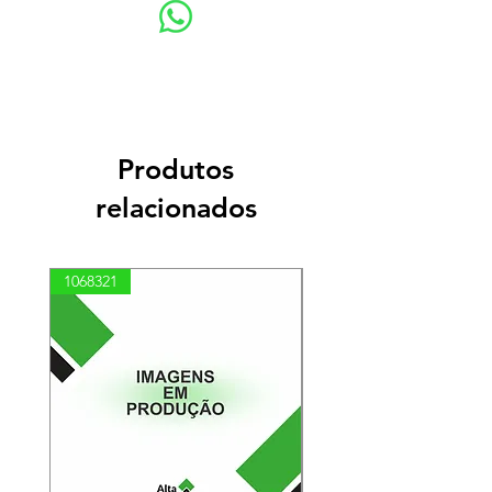
Produtos
relacionados
1068321
03100010002