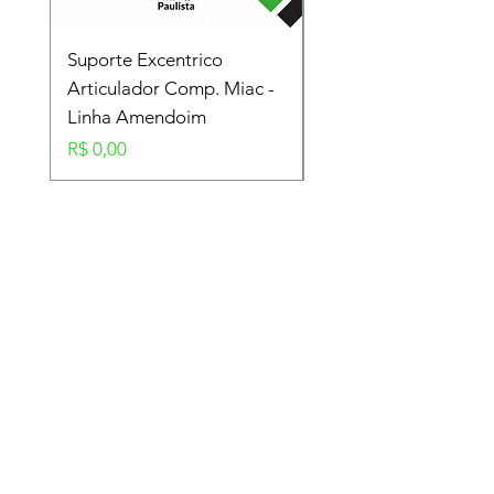
Suporte Excentrico
Mola Disco - Linha
Articulador Comp. Miac -
Amendoim
Linha Amendoim
Preço
R$ 0,00
Preço
R$ 0,00