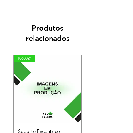
Produtos
relacionados
1068321
03100010002
Suporte Excentrico
Mola Disco - Linha