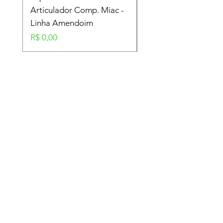
Articulador Comp. Miac -
Amendoim
Linha Amendoim
Preço
R$ 0,00
Preço
R$ 0,00