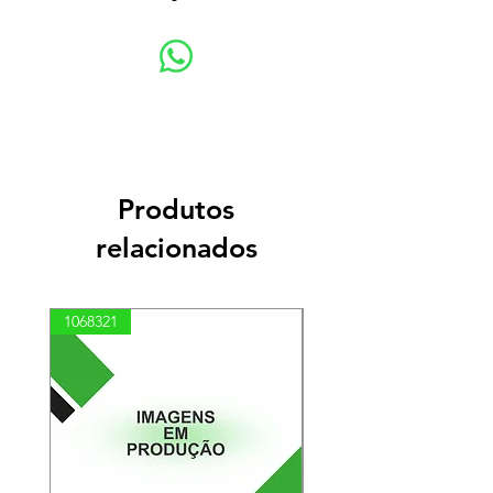
Produtos
relacionados
1068321
03100010002