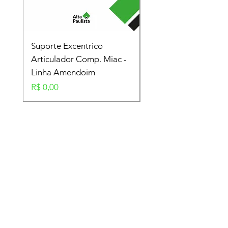
Suporte Excentrico
Mola Disco - Linha
Articulador Comp. Miac -
Amendoim
Linha Amendoim
Preço
R$ 0,00
Preço
R$ 0,00