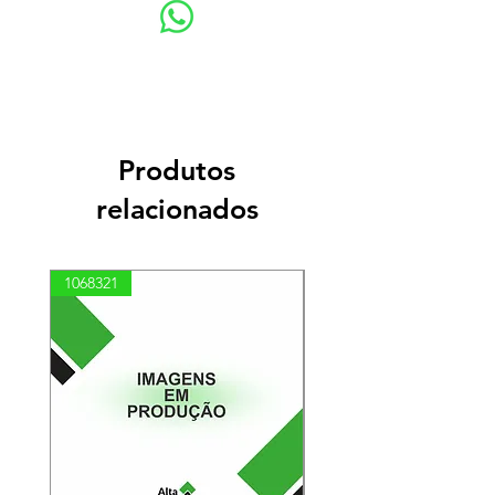
Produtos
relacionados
1068321
03100010002