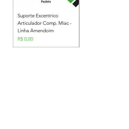
Suporte Excentrico
Mola Disco - Linha
Articulador Comp. Miac -
Amendoim
Linha Amendoim
Preço
R$ 0,00
Preço
R$ 0,00