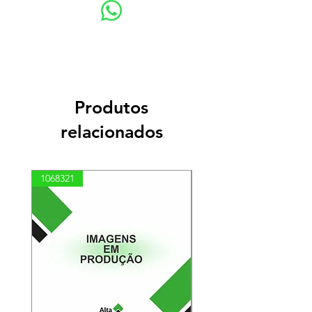
Produtos
relacionados
1068321
03100010002