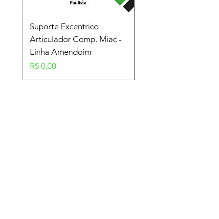
Suporte Excentrico
Mola Disco - Linha
Articulador Comp. Miac -
Amendoim
Linha Amendoim
Preço
R$ 0,00
Preço
R$ 0,00