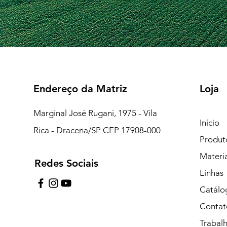
Endereço da Matriz
Loja
Marginal José Rugani, 1975 - Vila
Início
Rica - Dracena/SP CEP 17908-000
Produt
Materi
Redes Sociais
7:15 às 18:00
Linhas
pe de Plantão)
Catálo
Contat
uipe de Plantão)
Trabal