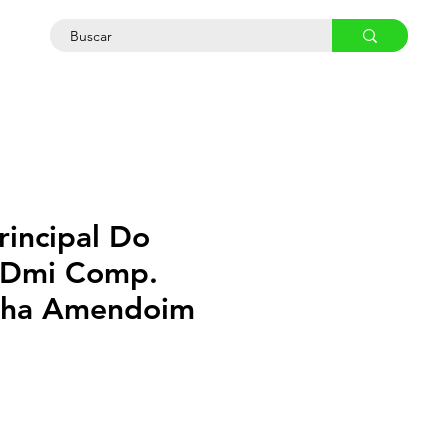
osco
rincipal Do
 Dmi Comp.
inha Amendoim