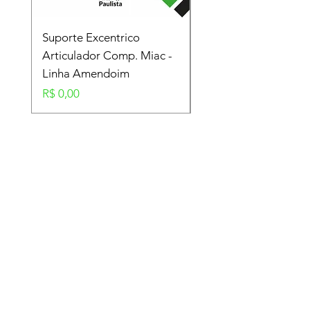
Suporte Excentrico
Mola Disco - Linha
Articulador Comp. Miac -
Amendoim
Linha Amendoim
Preço
R$ 0,00
Preço
R$ 0,00