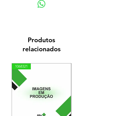
Produtos
relacionados
1068321
03100010002