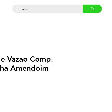
osco
De Vazao Comp.
inha Amendoim