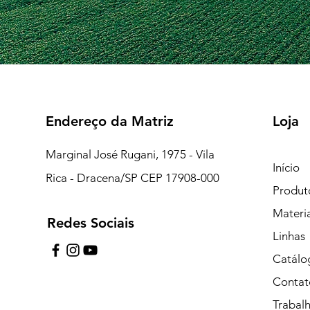
Endereço da Matriz
Loja
Marginal José Rugani, 1975 - Vila
Início
Rica - Dracena/SP CEP 17908-000
Produt
Materi
Redes Sociais
7:15 às 18:00
Linhas
pe de Plantão)
Catálo
Contat
uipe de Plantão)
Trabal