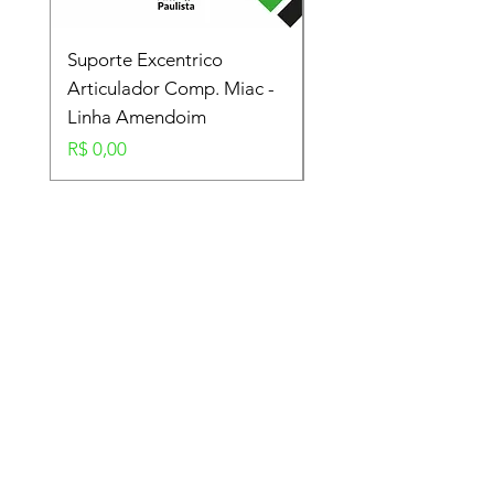
Suporte Excentrico
Mola Disco - Linha
Articulador Comp. Miac -
Amendoim
Linha Amendoim
Preço
R$ 0,00
Preço
R$ 0,00