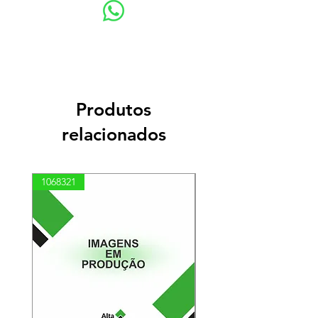
Produtos
relacionados
1068321
03100010002