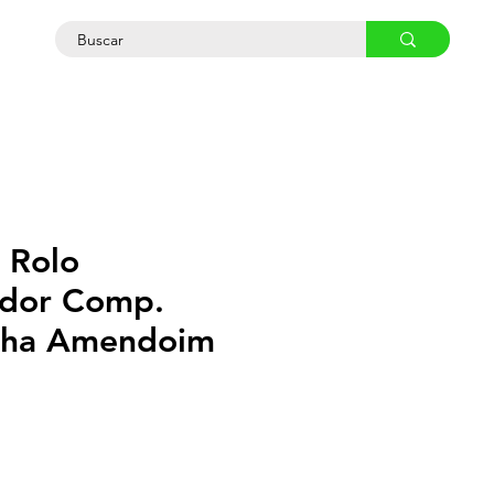
osco
 Rolo
ador Comp.
inha Amendoim