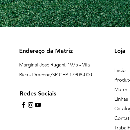
Endereço da Matriz
Loja
Marginal José Rugani, 1975 - Vila
Início
Rica - Dracena/SP CEP 17908-000
Produt
Materi
Redes Sociais
7:15 às 18:00
Linhas
pe de Plantão)
Catálo
Contat
uipe de Plantão)
Trabal