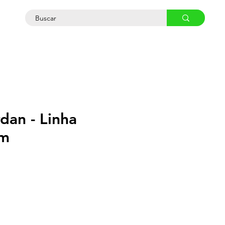
osco
dan - Linha
m