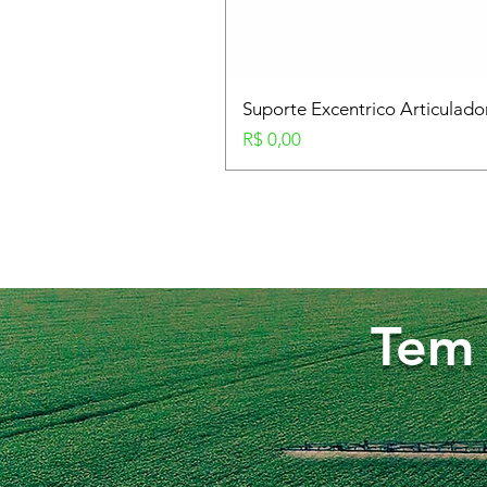
Suporte Excentrico Articulad
Preço
R$ 0,00
Tem 