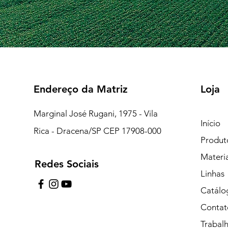
Endereço da Matriz
Loja
Marginal José Rugani, 1975 - Vila
Início
Rica - Dracena/SP CEP 17908-000
Produt
Materi
Redes Sociais
7:15 às 18:00
Linhas
pe de Plantão)
Catálo
Contat
uipe de Plantão)
Trabal