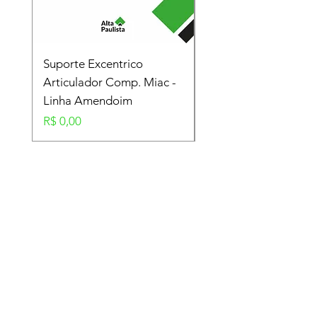
Suporte Excentrico
Mola Disco - Linha
Articulador Comp. Miac -
Amendoim
Linha Amendoim
Preço
R$ 0,00
Preço
R$ 0,00