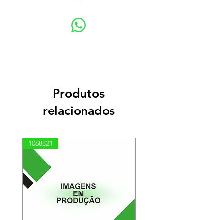
Produtos
relacionados
1068321
03100010002