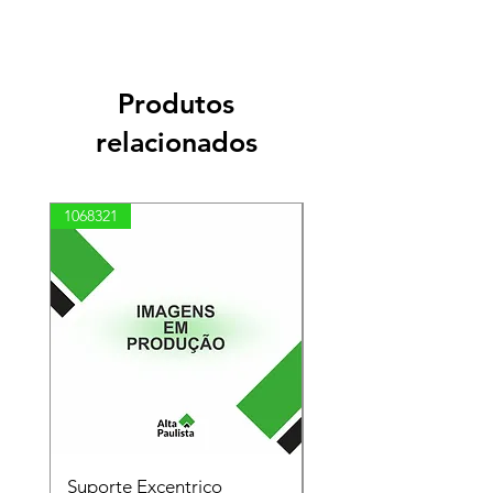
Produtos
relacionados
1068321
03100010002
Suporte Excentrico
Mola Disco - Linha