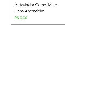
Articulador Comp. Miac -
Amendoim
Linha Amendoim
Preço
R$ 0,00
Preço
R$ 0,00