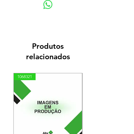
Produtos
relacionados
1068321
03100010002