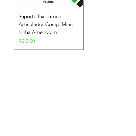
Suporte Excentrico
Mola Disco - Linha
Articulador Comp. Miac -
Amendoim
Linha Amendoim
Preço
R$ 0,00
Preço
R$ 0,00