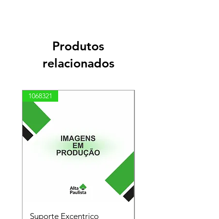
Produtos
relacionados
1068321
03100010002
Suporte Excentrico
Mola Disco - Linha