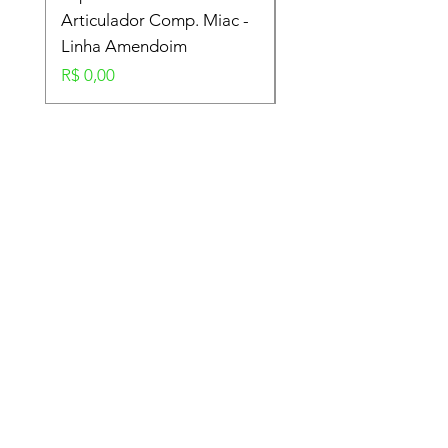
Articulador Comp. Miac -
Amendoim
Linha Amendoim
Preço
R$ 0,00
Preço
R$ 0,00