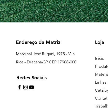
Endereço da Matriz
Loja
Marginal José Rugani, 1975 - Vila
Início
Rica - Dracena/SP CEP 17908-000
Produt
Materi
Redes Sociais
7:15 às 18:00
Linhas
pe de Plantão)
Catálo
Contat
uipe de Plantão)
Trabal