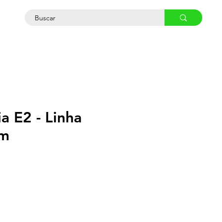
osco
a E2 - Linha
m