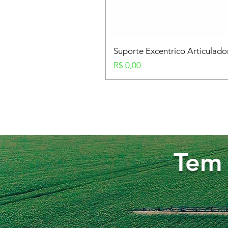
Suporte Excentrico Articulad
Preço
R$ 0,00
Tem 