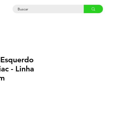
osco
Esquerdo
ac - Linha
m