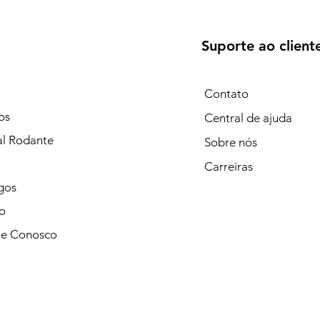
Suporte ao client
Contato
os
Central de ajuda
al Rodante
Sobre nós
Carreiras
gos
o
he Conosco