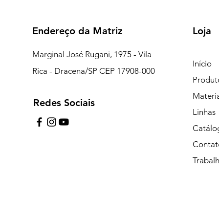
Endereço da Matriz
Loja
Marginal José Rugani, 1975 - Vila
Início
Rica - Dracena/SP CEP 17908-000
Produt
Materi
Redes Sociais
7:15 às 18:00
Linhas
pe de Plantão)
Catálo
Contat
uipe de Plantão)
Trabal