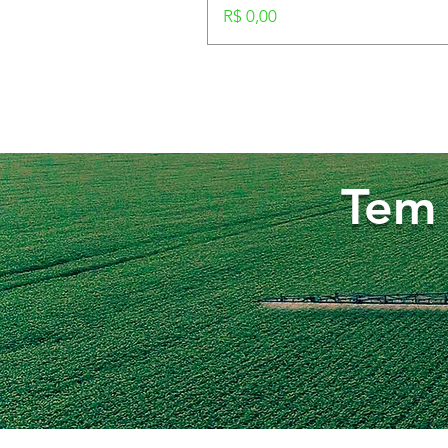
Preço
R$ 0,00
Tem 