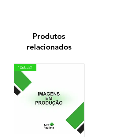
Produtos
relacionados
1068321
03100010002