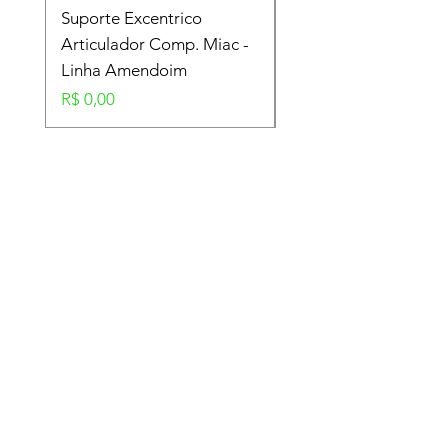
Suporte Excentrico
Mola Disco - Linha
Articulador Comp. Miac -
Amendoim
Linha Amendoim
Preço
R$ 0,00
Preço
R$ 0,00