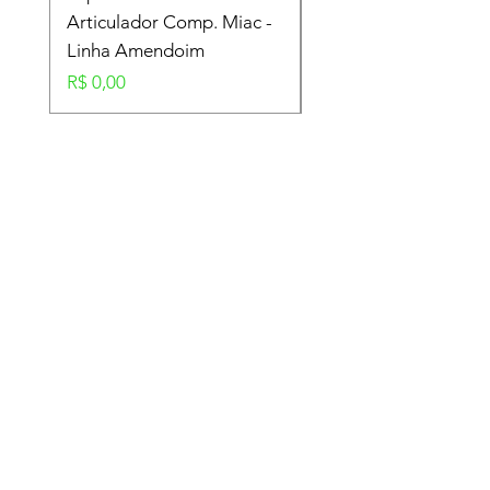
Articulador Comp. Miac -
Amendoim
Linha Amendoim
Preço
R$ 0,00
Preço
R$ 0,00