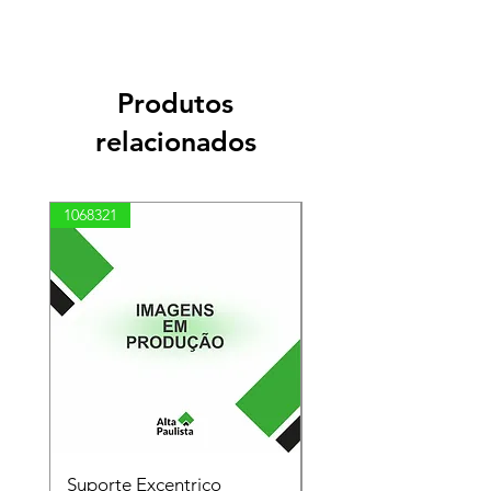
Produtos
relacionados
1068321
03100010002
Suporte Excentrico
Mola Disco - Linha