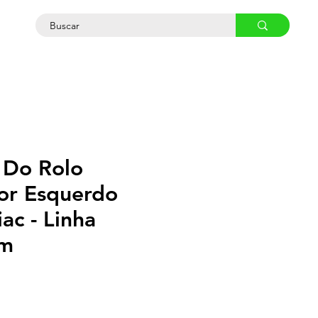
osco
 Do Rolo
or Esquerdo
ac - Linha
m