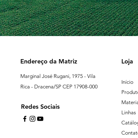
Endereço da Matriz
Loja
Marginal José Rugani, 1975 - Vila
Início
Rica - Dracena/SP CEP 17908-000
Produt
Materi
Redes Sociais
7:15 às 18:00
Linhas
pe de Plantão)
Catálo
Contat
uipe de Plantão)