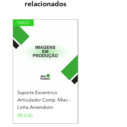
relacionados
1068321
03100010002
Suporte Excentrico
Mola Disco - Linha
Articulador Comp. Miac -
Amendoim
Linha Amendoim
Preço
R$ 0,00
Preço
R$ 0,00