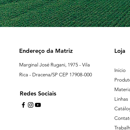
Endereço da Matriz
Loja
Marginal José Rugani, 1975 - Vila
Início
Rica - Dracena/SP CEP 17908-000
Produt
Materi
Redes Sociais
7:15 às 18:00
Linhas
pe de Plantão)
Catálo
Contat
uipe de Plantão)
Trabal