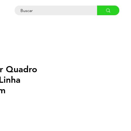
osco
r Quadro
 Linha
m