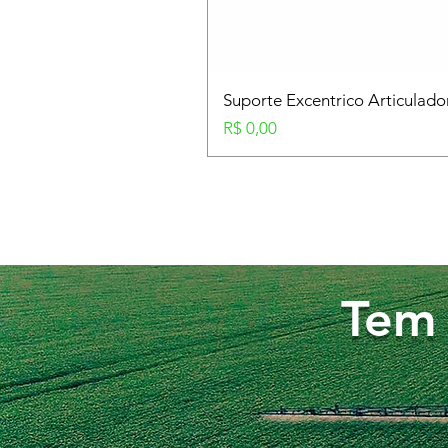
Suporte Excentrico Articulad
Preço
R$ 0,00
Tem 