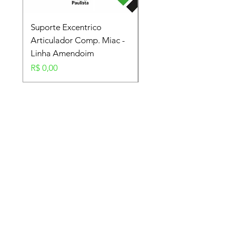
Suporte Excentrico
Mola Disco - Linha
Articulador Comp. Miac -
Amendoim
Linha Amendoim
Preço
R$ 0,00
Preço
R$ 0,00