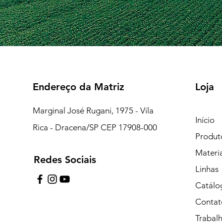
Endereço da Matriz
Loja
Marginal José Rugani, 1975 - Vila
Início
Rica - Dracena/SP CEP 17908-000
Produt
Materi
Redes Sociais
7:15 às 18:00
Linhas
pe de Plantão)
Catálo
Contat
uipe de Plantão)
Trabal