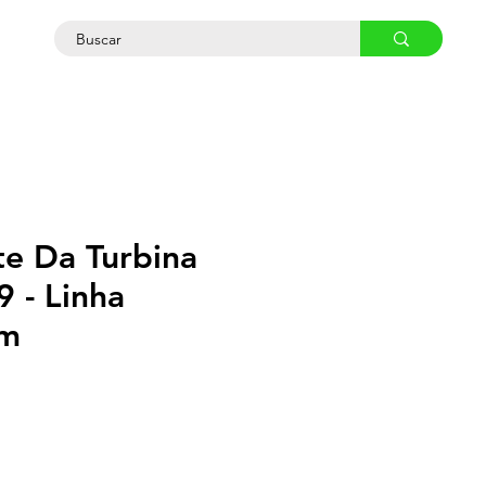
osco
te Da Turbina
 - Linha
m