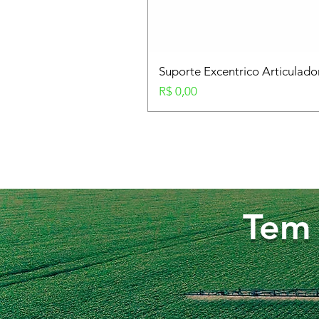
Suporte Excentrico Articulad
Preço
R$ 0,00
Tem 