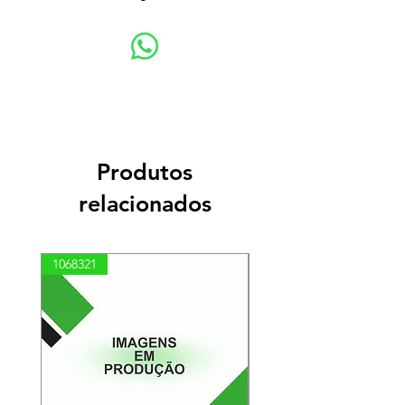
Produtos
relacionados
1068321
03100010002