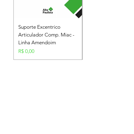
Suporte Excentrico
Mola Disco - Linha
Articulador Comp. Miac -
Amendoim
Linha Amendoim
Preço
R$ 0,00
Preço
R$ 0,00