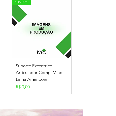
1068321
03100010002
Suporte Excentrico
Mola Disco - Linha
Articulador Comp. Miac -
Amendoim
Linha Amendoim
Preço
R$ 0,00
Preço
R$ 0,00