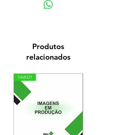
Produtos
relacionados
1068321
03100010002