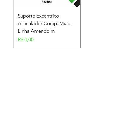
Suporte Excentrico
Mola Disco - Linha
Articulador Comp. Miac -
Amendoim
Linha Amendoim
Preço
R$ 0,00
Preço
R$ 0,00