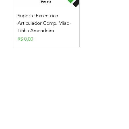
Suporte Excentrico
Mola Disco - Linha
Articulador Comp. Miac -
Amendoim
Linha Amendoim
Preço
R$ 0,00
Preço
R$ 0,00