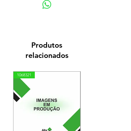
Produtos
relacionados
1068321
03100010002