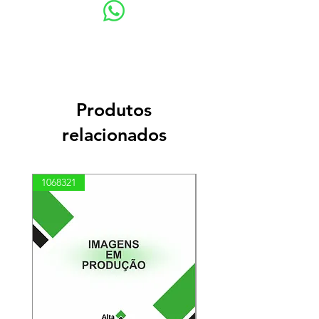
Produtos
relacionados
1068321
03100010002