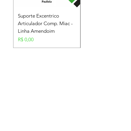
Suporte Excentrico
Mola Disco - Linha
Articulador Comp. Miac -
Amendoim
Linha Amendoim
Preço
R$ 0,00
Preço
R$ 0,00