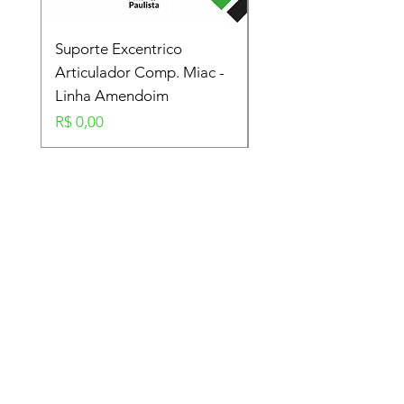
Suporte Excentrico
Mola Disco - Linha
Articulador Comp. Miac -
Amendoim
Linha Amendoim
Preço
R$ 0,00
Preço
R$ 0,00