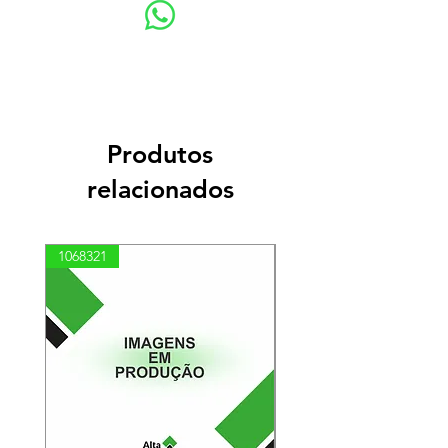
Produtos
relacionados
1068321
03100010002