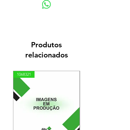
Produtos
relacionados
1068321
03100010002