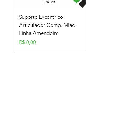
Suporte Excentrico
Mola Disco - Linha
Articulador Comp. Miac -
Amendoim
Linha Amendoim
Preço
R$ 0,00
Preço
R$ 0,00