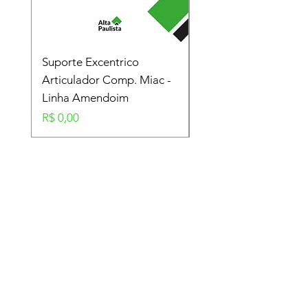
Suporte Excentrico
Mola Disco - Linha
Articulador Comp. Miac -
Amendoim
Linha Amendoim
Preço
R$ 0,00
Preço
R$ 0,00