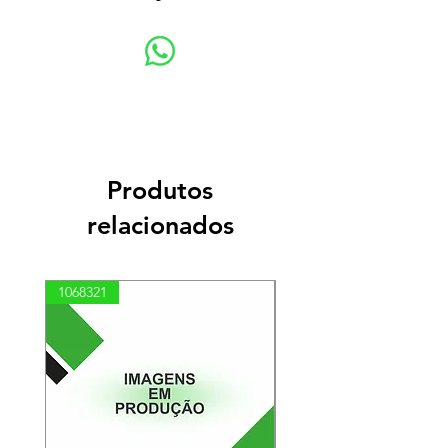
Produtos
relacionados
1068321
03100010002