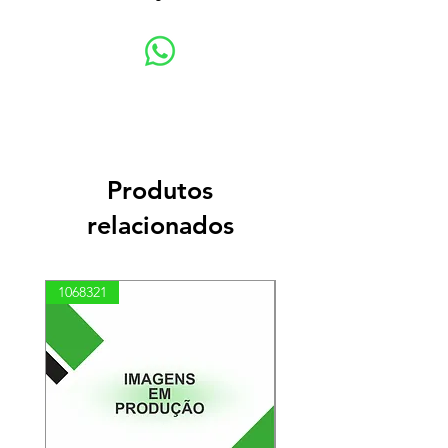
Produtos
relacionados
1068321
03100010002