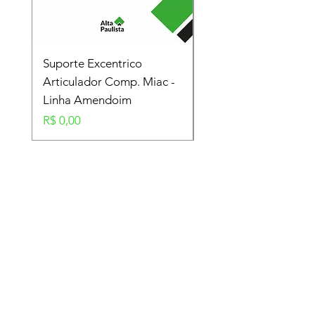
Suporte Excentrico
Mola Disco - Linha
Articulador Comp. Miac -
Amendoim
Linha Amendoim
Preço
R$ 0,00
Preço
R$ 0,00