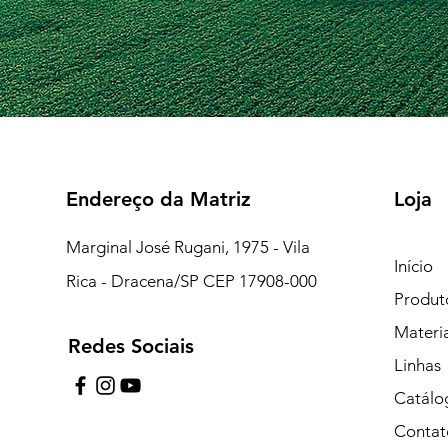
Endereço da Matriz
Loja
Marginal José Rugani, 1975 - Vila
Início
Rica - Dracena/SP CEP 17908-000
Produt
Materi
Redes Sociais
7:15 às 18:00
Linhas
pe de Plantão)
Catálo
Contat
uipe de Plantão)