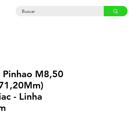
osco
 Pinhao M8,50
271,20Mm)
ac - Linha
m