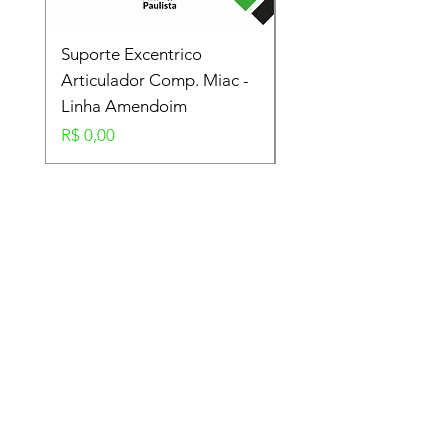
Suporte Excentrico
Mola Disco - Linha
Articulador Comp. Miac -
Amendoim
Linha Amendoim
Preço
R$ 0,00
Preço
R$ 0,00