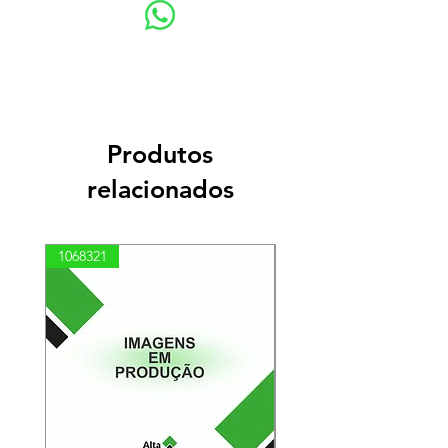
Produtos
relacionados
1068321
03100010002