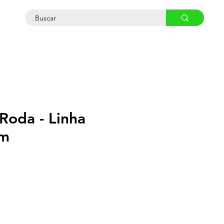
osco
Roda - Linha
m