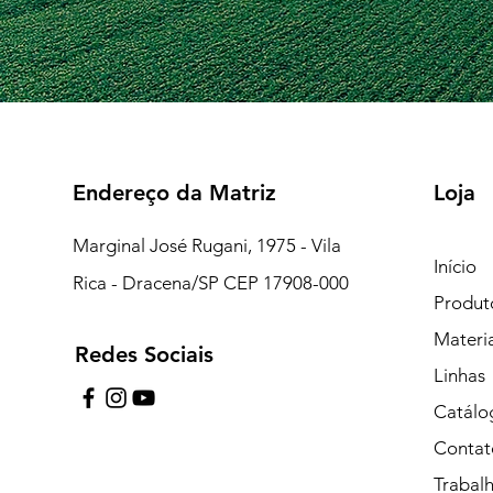
Endereço da Matriz
Loja
Marginal José Rugani, 1975 - Vila
Início
Rica - Dracena/SP CEP 17908-000
Produt
Materi
Redes Sociais
7:15 às 18:00
Linhas
pe de Plantão)
Catálo
Contat
uipe de Plantão)
Trabal