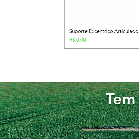
Suporte Excentrico Articulad
Preço
R$ 0,00
Tem 