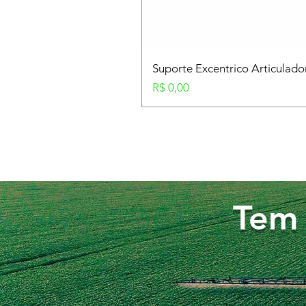
Suporte Excentrico Articulad
Preço
R$ 0,00
Tem 