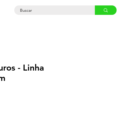
osco
ros - Linha
m