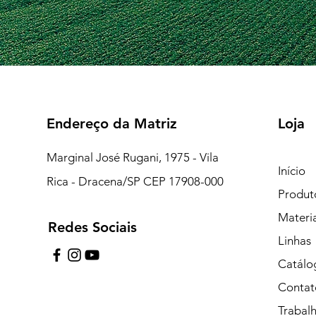
Endereço da Matriz
Loja
Marginal José Rugani, 1975 - Vila
Início
Rica - Dracena/SP CEP 17908-000
Produt
Materi
Redes Sociais
7:15 às 18:00
Linhas
pe de Plantão)
Catálo
Contat
uipe de Plantão)
Trabal