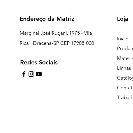
Endereço da Matriz
Loja
Marginal José Rugani, 1975 - Vila
Início
Rica - Dracena/SP CEP 17908-000
Produt
Materi
Redes Sociais
7:15 às 18:00
Linhas
pe de Plantão)
Catálo
Contat
uipe de Plantão)
Trabal