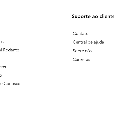
Suporte ao client
Contato
os
Central de ajuda
al Rodante
Sobre nós
Carreiras
gos
o
he Conosco