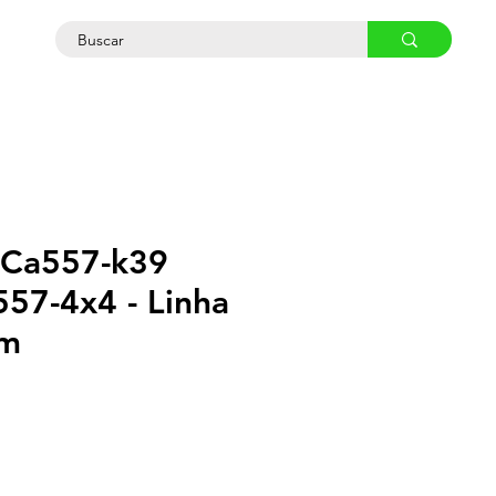
osco
 Ca557-k39
57-4x4 - Linha
m