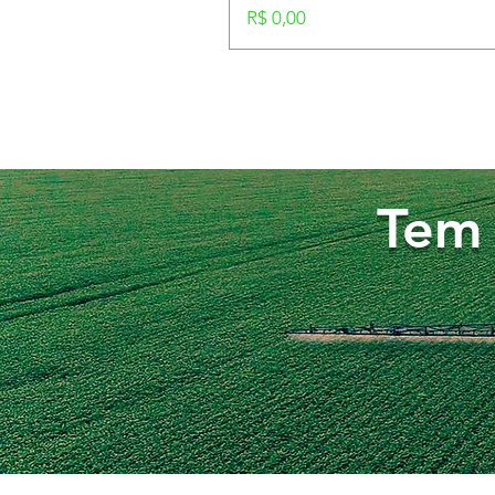
Preço
R$ 0,00
Tem 