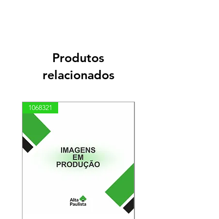
Produtos
relacionados
1068321
03100010002