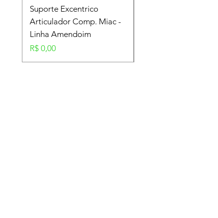
Suporte Excentrico
Mola Disco - Linha
Articulador Comp. Miac -
Amendoim
Linha Amendoim
Preço
R$ 0,00
Preço
R$ 0,00