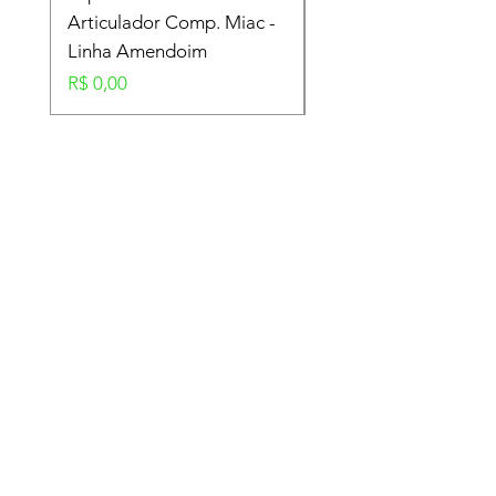
Articulador Comp. Miac -
Amendoim
Linha Amendoim
Preço
R$ 0,00
Preço
R$ 0,00