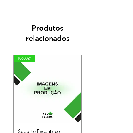
Produtos
relacionados
1068321
03100010002
Suporte Excentrico
Mola Disco - Linha